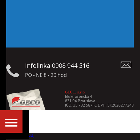
Infolinka 0908 944 516
PO - NE 8 - 20 hod
GECO, s.r.o.
Elektrárenská 4
831 04 Bratislava
IČO: 35 782 587 IČ DPH: SK2020277248
HLAVNI_STRANA