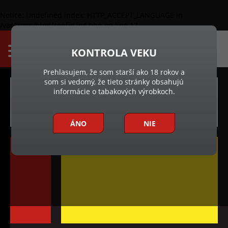
Notice
: Undefined index: HTTP_ACCEPT_LANGUAGE in
/var/www/html/config.inc.php
on line
17
KONTROLA VEKU
Prehlasujem, že som starší ako 18 rokov a
som si vedomý, že tieto stránky obsahujú
DOKUMENTY
informácie o tabakových výrobkoch.
ÁNO
NIE